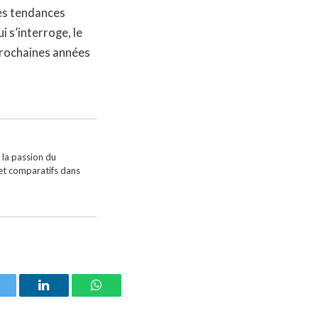
des tendances
 s’interroge, le
 prochaines années
 la passion du
 et comparatifs dans
witter
LinkedIn
WhatsApp