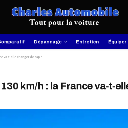
Comparatif
Dépannage
Entretien
Équiper
ce va-t-elle changer de cap ?
 130 km/h : la France va-t-el