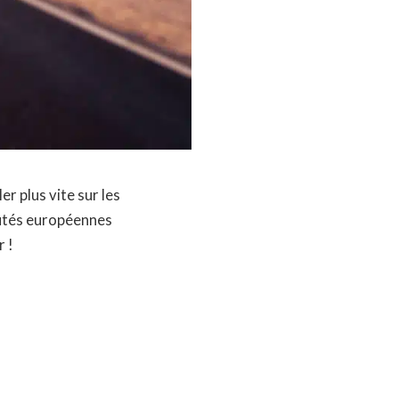
r plus vite sur les
autés européennes
r !