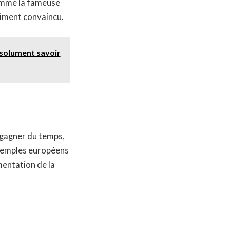
comme la fameuse
aiment convaincu.
bsolument savoir
r gagner du temps,
exemples européens
mentation de la