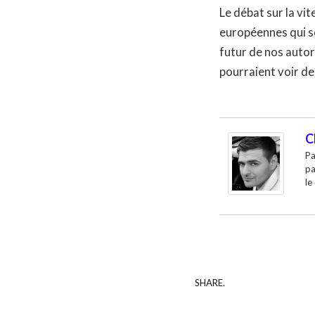
Le débat sur la vit
européennes qui se
futur de nos autor
pourraient voir d
C
Pa
pa
le
SHARE.