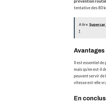
prévention routi
tentative des 80 k
A lire
Supercar 
!
Avantages e
Il est essentiel de
mais qu’en est-il d
peuvent servir de 
vitesse est-elle v
En conclus