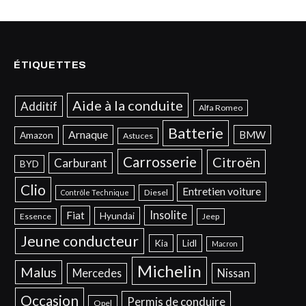
ÉTIQUETTES
Aide à la conduite
Additif
Alfa Romeo
Batterie
Arnaque
BMW
Amazon
Astuces
Carrosserie
Citroën
Carburant
BYD
Clio
Entretien voiture
Diesel
Contrôle Technique
Insolite
Fiat
Hyundai
Essence
Jeep
Jeune conducteur
Kia
Lidl
Macron
Michelin
Malus
Mercedes
Nissan
Occasion
Permis de conduire
Opel