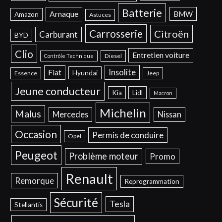
Batterie
Arnaque
BMW
Amazon
Astuces
Carrosserie
Citroën
Carburant
BYD
Clio
Entretien voiture
Diesel
Contrôle Technique
Insolite
Fiat
Hyundai
Essence
Jeep
Jeune conducteur
Kia
Lidl
Macron
Michelin
Malus
Mercedes
Nissan
Occasion
Permis de conduire
Opel
Peugeot
Problème moteur
Promo
Renault
Remorque
Reprogrammation
Sécurité
Tesla
Stellantis