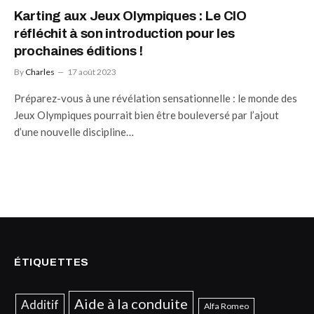
Karting aux Jeux Olympiques : Le CIO
réfléchit à son introduction pour les
prochaines éditions !
By
Charles
17 août 2023
Préparez-vous à une révélation sensationnelle : le monde des
Jeux Olympiques pourrait bien être bouleversé par l’ajout
d’une nouvelle discipline…
ÉTIQUETTES
Aide à la conduite
Additif
Alfa Romeo