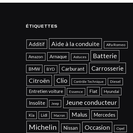
ÉTIQUETTES
Aide à la conduite
Additif
Alfa Romeo
Batterie
Arnaque
Amazon
Astuces
Carrosserie
Carburant
BMW
BYD
Clio
Citroën
Diesel
Contrôle Technique
Entretien voiture
Fiat
Hyundai
Essence
Jeune conducteur
Insolite
Jeep
Malus
Mercedes
Kia
Lidl
Macron
Michelin
Occasion
Nissan
Opel