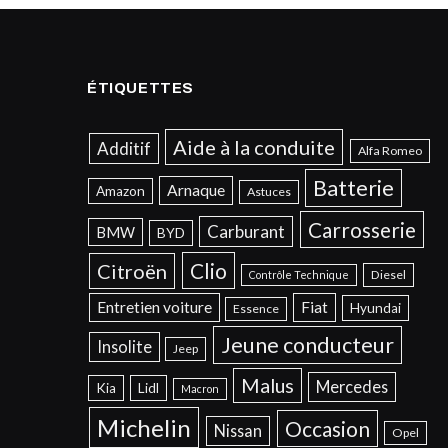
ÉTIQUETTES
Aide à la conduite
Additif
Alfa Romeo
Batterie
Arnaque
Amazon
Astuces
Carrosserie
Carburant
BMW
BYD
Clio
Citroën
Diesel
Contrôle Technique
Entretien voiture
Fiat
Hyundai
Essence
Jeune conducteur
Insolite
Jeep
Malus
Mercedes
Kia
Lidl
Macron
Michelin
Occasion
Nissan
Opel