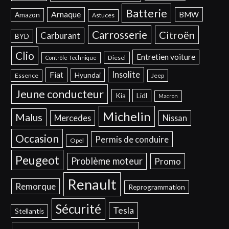
Batterie
Arnaque
BMW
Amazon
Astuces
Carrosserie
Citroën
Carburant
BYD
Clio
Entretien voiture
Diesel
Contrôle Technique
Insolite
Fiat
Hyundai
Essence
Jeep
Jeune conducteur
Kia
Lidl
Macron
Michelin
Malus
Mercedes
Nissan
Occasion
Permis de conduire
Opel
Peugeot
Problème moteur
Promo
Renault
Remorque
Reprogrammation
Sécurité
Tesla
Stellantis