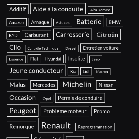
Aide à la conduite
Additif
Alfa Romeo
Batterie
Arnaque
BMW
Amazon
Astuces
Carrosserie
Citroën
Carburant
BYD
Clio
Entretien voiture
Diesel
Contrôle Technique
Insolite
Fiat
Hyundai
Essence
Jeep
Jeune conducteur
Kia
Lidl
Macron
Michelin
Malus
Mercedes
Nissan
Occasion
Permis de conduire
Opel
Peugeot
Problème moteur
Promo
Renault
Remorque
Reprogrammation