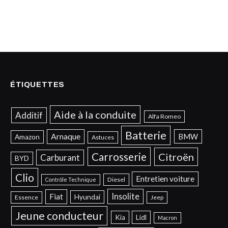
ÉTIQUETTES
Aide à la conduite
Additif
Alfa Romeo
Batterie
Arnaque
BMW
Amazon
Astuces
Carrosserie
Citroën
Carburant
BYD
Clio
Entretien voiture
Diesel
Contrôle Technique
Insolite
Fiat
Hyundai
Essence
Jeep
Jeune conducteur
Kia
Lidl
Macron