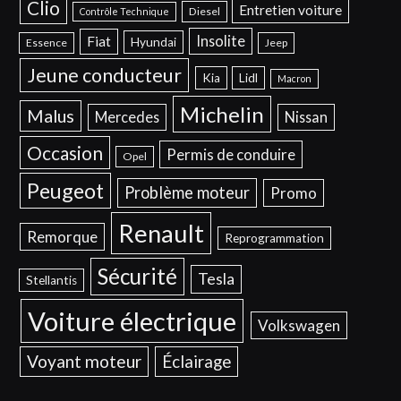
Clio
Entretien voiture
Diesel
Contrôle Technique
Insolite
Fiat
Hyundai
Essence
Jeep
Jeune conducteur
Kia
Lidl
Macron
Michelin
Malus
Mercedes
Nissan
Occasion
Permis de conduire
Opel
Peugeot
Problème moteur
Promo
Renault
Remorque
Reprogrammation
Sécurité
Tesla
Stellantis
Voiture électrique
Volkswagen
Voyant moteur
Éclairage