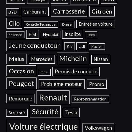
Carrosserie
Citroën
Carburant
BYD
Clio
Entretien voiture
Diesel
Contrôle Technique
Insolite
Fiat
Hyundai
Essence
Jeep
Jeune conducteur
Kia
Lidl
Macron
Michelin
Malus
Mercedes
Nissan
Occasion
Permis de conduire
Opel
Peugeot
Problème moteur
Promo
Renault
Remorque
Reprogrammation
Sécurité
Tesla
Stellantis
Voiture électrique
Volkswagen