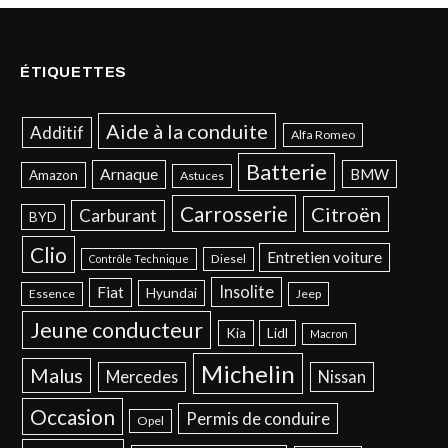
ÉTIQUETTES
Aide à la conduite
Additif
Alfa Romeo
Batterie
Arnaque
BMW
Amazon
Astuces
Carrosserie
Citroën
Carburant
BYD
Clio
Entretien voiture
Diesel
Contrôle Technique
Insolite
Fiat
Hyundai
Essence
Jeep
Jeune conducteur
Kia
Lidl
Macron
Michelin
Malus
Mercedes
Nissan
Occasion
Permis de conduire
Opel