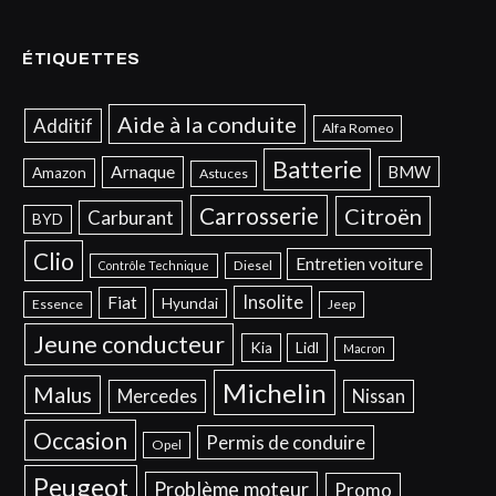
ÉTIQUETTES
Aide à la conduite
Additif
Alfa Romeo
Batterie
Arnaque
BMW
Amazon
Astuces
Carrosserie
Citroën
Carburant
BYD
Clio
Entretien voiture
Diesel
Contrôle Technique
Insolite
Fiat
Hyundai
Essence
Jeep
Jeune conducteur
Kia
Lidl
Macron
Michelin
Malus
Mercedes
Nissan
Occasion
Permis de conduire
Opel
Peugeot
Problème moteur
Promo