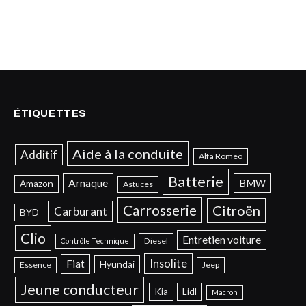
ÉTIQUETTES
Aide à la conduite
Additif
Alfa Romeo
Batterie
Arnaque
BMW
Amazon
Astuces
Carrosserie
Citroën
Carburant
BYD
Clio
Entretien voiture
Diesel
Contrôle Technique
Insolite
Fiat
Hyundai
Essence
Jeep
Jeune conducteur
Kia
Lidl
Macron