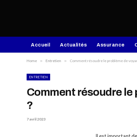
Accueil
Actualités
Assurance
Home
»
Entretien
»
Comment résoudre le problème de voyant
ENTRETIEN
Comment résoudre le p
?
7 avril 2023
Il est important d