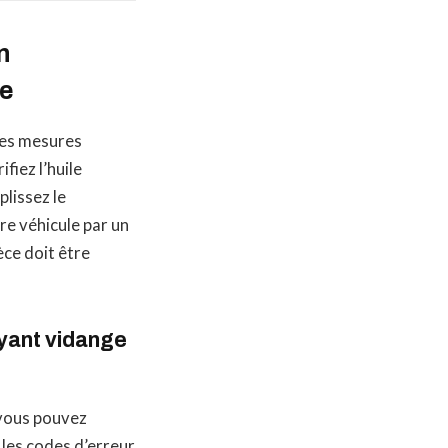
n
ge
 les mesures
fiez l’huile
plissez le
tre véhicule par un
èce doit être
oyant vidange
 vous pouvez
 les codes d’erreur