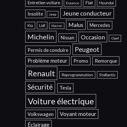
Entretien voiture
Fiat
Hyundai
Essence
Jeune conducteur
Insolite
Jeep
Malus
Mercedes
Kia
Lidl
Macron
Michelin
Occasion
Nissan
Opel
Peugeot
Permis de conduire
Problème moteur
Promo
Remorque
Renault
Reprogrammation
Stellantis
Sécurité
Tesla
Voiture électrique
Voyant moteur
Volkswagen
Éclairage