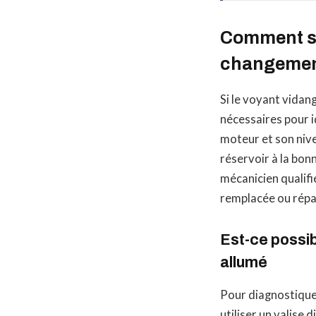
Comment sav
changement
Si le voyant vidan
nécessaires pour i
moteur et son niveau
réservoir à la bonn
mécanicien qualifi
remplacée ou répa
Est-ce possib
allumé
Pour diagnostique
utiliser un valise