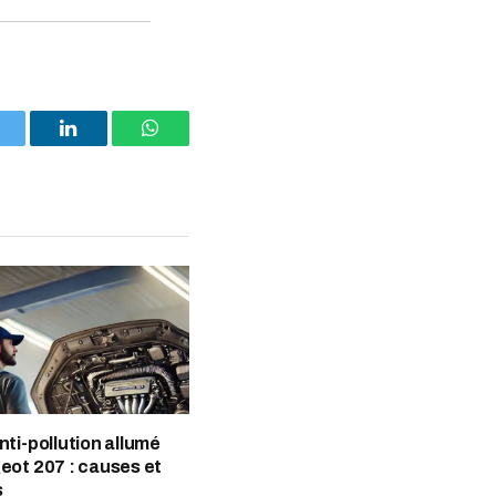
witter
LinkedIn
WhatsApp
nti-pollution allumé
eot 207 : causes et
s