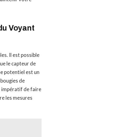
du Voyant
s. Il est possible
que le capteur de
me potentiel est un
 bougies de
 impératif de faire
dre les mesures