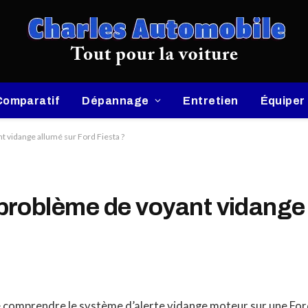
Comparatif
Dépannage
Entretien
Équiper
 vidange allumé sur Ford Fiesta ?
roblème de voyant vidange 
e comprendre le système d’alerte vidange moteur sur une For