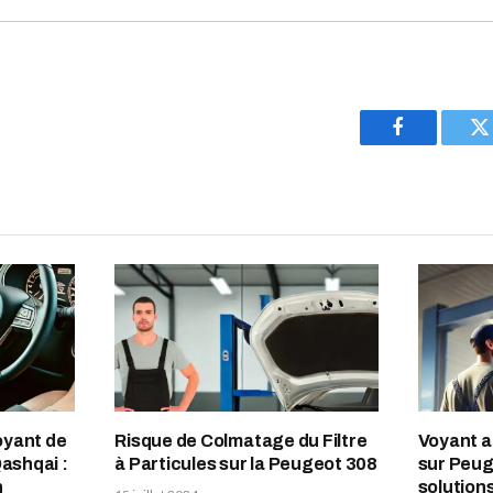
Facebook
T
oyant de
Risque de Colmatage du Filtre
Voyant a
Qashqai :
à Particules sur la Peugeot 308
sur Peug
n
solution