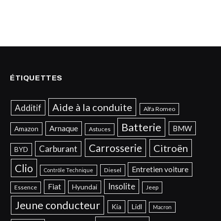
ÉTIQUETTES
Aide à la conduite
Additif
Alfa Romeo
Batterie
Arnaque
BMW
Amazon
Astuces
Carrosserie
Citroën
Carburant
BYD
Clio
Entretien voiture
Diesel
Contrôle Technique
Insolite
Fiat
Hyundai
Essence
Jeep
Jeune conducteur
Kia
Lidl
Macron