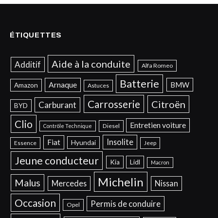
ÉTIQUETTES
Aide à la conduite
Additif
Alfa Romeo
Batterie
Arnaque
BMW
Amazon
Astuces
Carrosserie
Citroën
Carburant
BYD
Clio
Entretien voiture
Diesel
Contrôle Technique
Insolite
Fiat
Hyundai
Essence
Jeep
Jeune conducteur
Kia
Lidl
Macron
Michelin
Malus
Mercedes
Nissan
Occasion
Permis de conduire
Opel