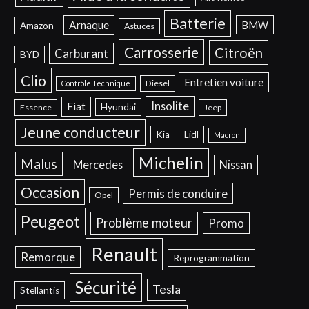
Batterie
Arnaque
BMW
Amazon
Astuces
Carrosserie
Citroën
Carburant
BYD
Clio
Entretien voiture
Diesel
Contrôle Technique
Insolite
Fiat
Hyundai
Essence
Jeep
Jeune conducteur
Kia
Lidl
Macron
Michelin
Malus
Mercedes
Nissan
Occasion
Permis de conduire
Opel
Peugeot
Problème moteur
Promo
Renault
Remorque
Reprogrammation
Sécurité
Tesla
Stellantis