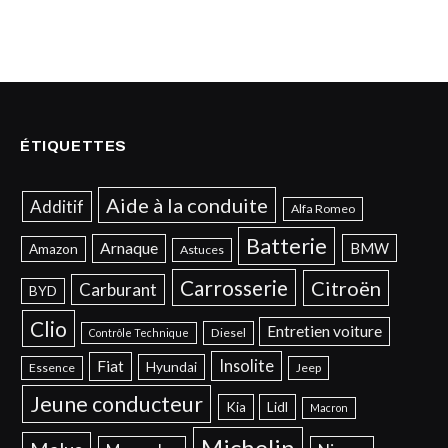
ÉTIQUETTES
Aide à la conduite
Additif
Alfa Romeo
Batterie
Arnaque
BMW
Amazon
Astuces
Carrosserie
Citroën
Carburant
BYD
Clio
Entretien voiture
Diesel
Contrôle Technique
Insolite
Fiat
Hyundai
Essence
Jeep
Jeune conducteur
Kia
Lidl
Macron
Michelin