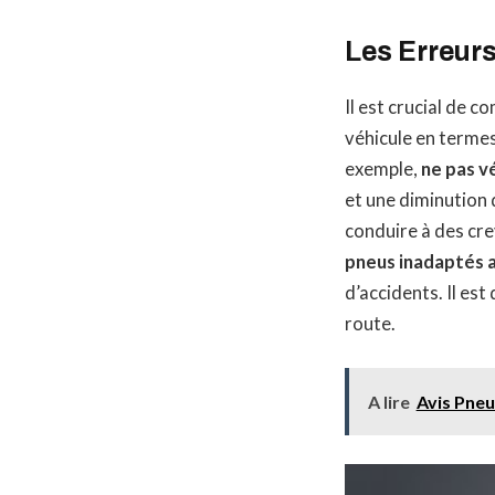
Les Erreurs
Il est crucial de 
véhicule en termes
exemple,
ne pas v
et une diminution 
conduire à des cre
pneus inadaptés 
d’accidents. Il es
route.
A lire
Avis Pneu