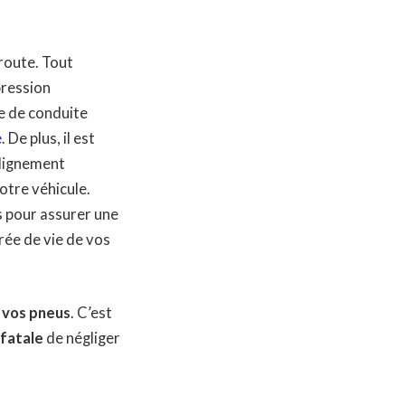
 route. Tout
pression
e de conduite
e
. De plus, il est
alignement
otre véhicule.
s pour assurer une
rée de vie de vos
e vos pneus
. C’est
fatale
de négliger