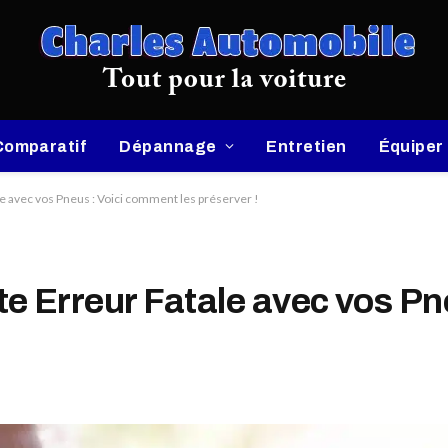
Comparatif
Dépannage
Entretien
Équiper
e avec vos Pneus : Voici comment les préserver !
e Erreur Fatale avec vos Pn