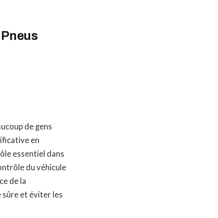
s Pneus
ucoup de gens
ficative en
ôle essentiel dans
contrôle du véhicule
ce de la
sûre et éviter les