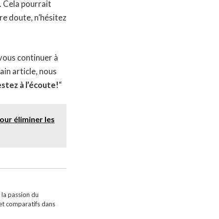
. Cela pourrait
dre doute, n’hésitez
vous continuer à
in article, nous
stez à l’écoute!
“
ur éliminer les
 la passion du
 et comparatifs dans