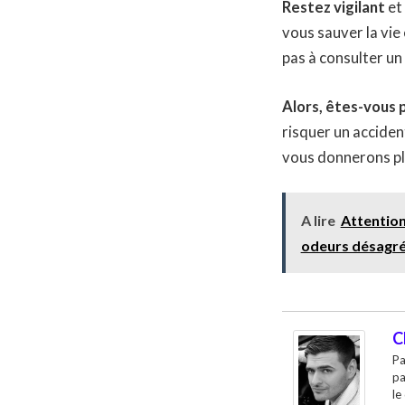
Restez vigilant
et 
vous sauver la vie 
pas à consulter un
Alors, êtes-vous 
risquer un acciden
vous donnerons pl
A lire
Attention
odeurs désagré
C
Pa
pa
le