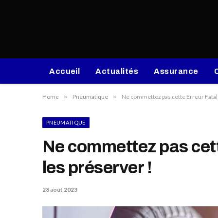
Accueil
Actualités
Assurance
Home
»
Pneumatique
»
Ne commettez pas cette Erreur Fatal
PNEUMATIQUE
Ne commettez pas cett
les préserver !
28 août 2023