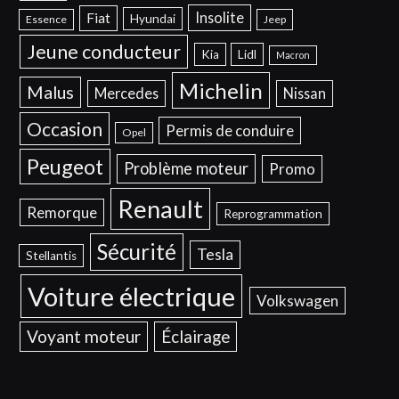
Insolite
Fiat
Hyundai
Essence
Jeep
Jeune conducteur
Kia
Lidl
Macron
Michelin
Malus
Mercedes
Nissan
Occasion
Permis de conduire
Opel
Peugeot
Problème moteur
Promo
Renault
Remorque
Reprogrammation
Sécurité
Tesla
Stellantis
Voiture électrique
Volkswagen
Voyant moteur
Éclairage