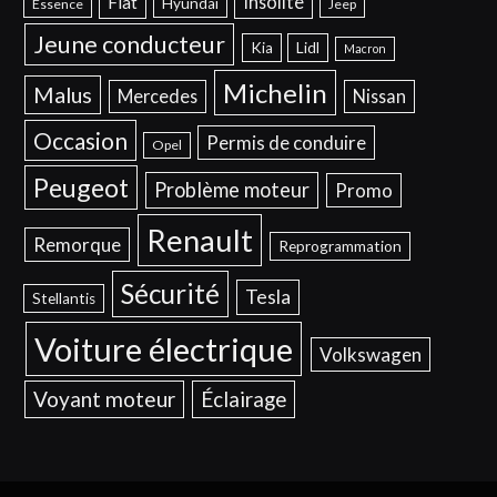
Insolite
Fiat
Hyundai
Essence
Jeep
Jeune conducteur
Kia
Lidl
Macron
Michelin
Malus
Mercedes
Nissan
Occasion
Permis de conduire
Opel
Peugeot
Problème moteur
Promo
Renault
Remorque
Reprogrammation
Sécurité
Tesla
Stellantis
Voiture électrique
Volkswagen
Voyant moteur
Éclairage