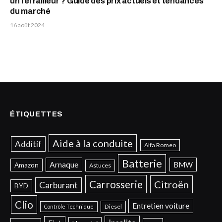
un ferrailleur ? Guide des prix actuels et tendances
du marché
16 août 2024
ÉTIQUETTES
Aide à la conduite
Additif
Alfa Romeo
Batterie
Arnaque
BMW
Amazon
Astuces
Carrosserie
Citroën
Carburant
BYD
Clio
Entretien voiture
Diesel
Contrôle Technique