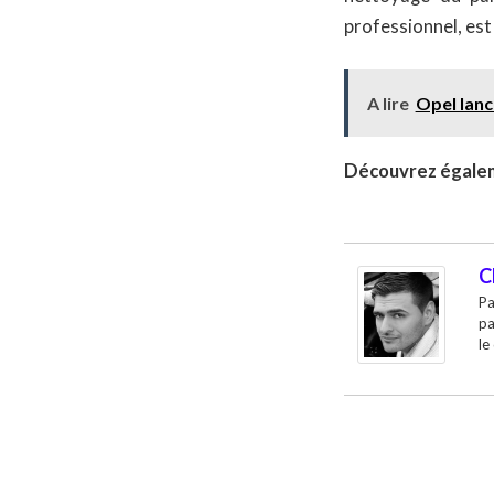
professionnel, est 
A lire
Opel lanc
Découvrez égalem
C
Pa
pa
le