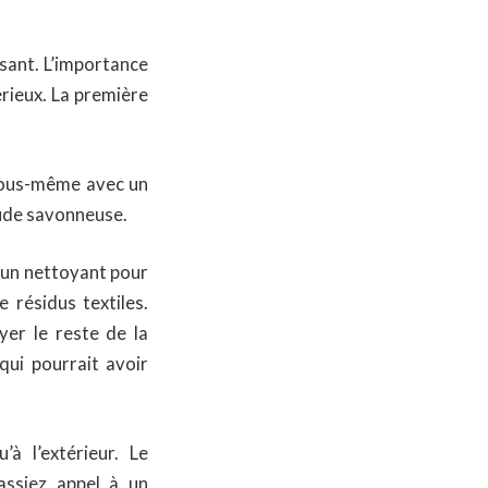
isant. L’importance
érieux. La première
vous-même avec un
aude savonneuse.
z un nettoyant pour
 résidus textiles.
yer le reste de la
qui pourrait avoir
à l’extérieur. Le
assiez appel à un