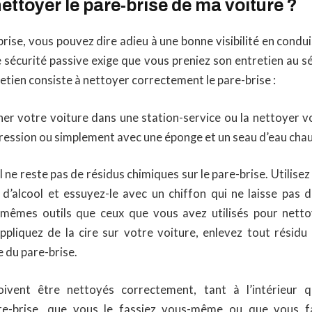
toyer le pare-brise de ma voiture ?
rise, vous pouvez dire adieu à une bonne visibilité en condu
e sécurité passive exige que vous preniez son entretien au s
etien consiste à nettoyer correctement le pare-brise :
r votre voiture dans une station-service ou la nettoyer 
ression ou simplement avec une éponge et un seau d’eau ch
 ne reste pas de résidus chimiques sur le pare-brise. Utilise
 d’alcool et essuyez-le avec un chiffon qui ne laisse pas de
s mêmes outils que ceux que vous avez utilisés pour netto
appliquez de la cire sur votre voiture, enlevez tout résidu 
e du pare-brise.
ivent être nettoyés correctement, tant à l’intérieur qu’
e-brise, que vous le fassiez vous-même ou que vous f