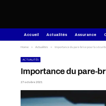
Accueil
Actualités
Assurance
Home
»
Actualités
»
Importance du pare-brise pour la sécurit
ACTUALITÉS
Importance du pare-bri
27 octobre 2021