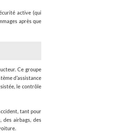
curité active (qui
 dommages après que
nducteur. Ce groupe
ystème d’assistance
sistée, le contrôle
accident, tant pour
, des airbags, des
voiture.