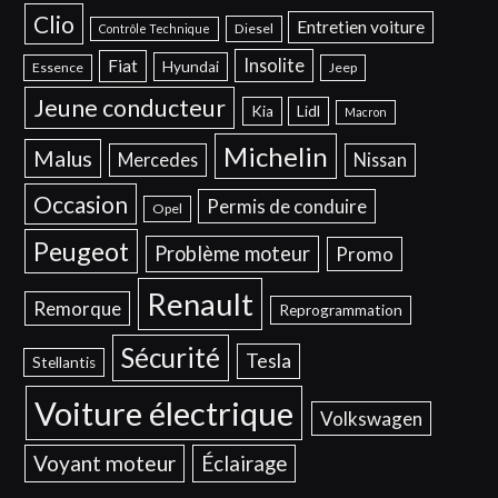
Clio
Entretien voiture
Diesel
Contrôle Technique
Insolite
Fiat
Hyundai
Essence
Jeep
Jeune conducteur
Kia
Lidl
Macron
Michelin
Malus
Mercedes
Nissan
Occasion
Permis de conduire
Opel
Peugeot
Problème moteur
Promo
Renault
Remorque
Reprogrammation
Sécurité
Tesla
Stellantis
Voiture électrique
Volkswagen
Voyant moteur
Éclairage