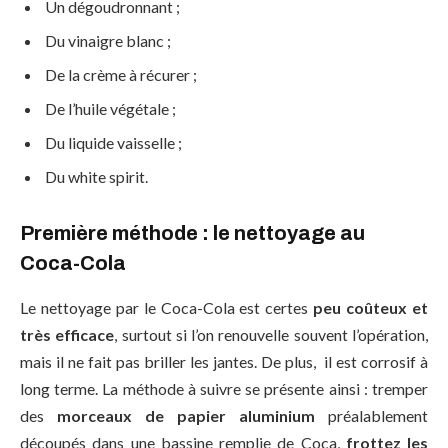
Un dégoudronnant ;
Du vinaigre blanc ;
De la crème à récurer ;
De l’huile végétale ;
Du liquide vaisselle ;
Du white spirit.
Première méthode : le nettoyage au
Coca-Cola
Le nettoyage par le Coca-Cola est certes
peu coûteux
et
très efficace
, surtout si l’on renouvelle souvent l’opération,
mais il ne fait pas briller les jantes. De plus, il est corrosif à
long terme. La méthode à suivre se présente ainsi : tremper
des
morceaux de papier aluminium
préalablement
découpés dans une bassine remplie de Coca,
frottez les