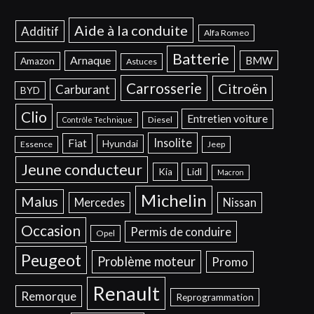
Aide à la conduite
Additif
Alfa Romeo
Batterie
Arnaque
BMW
Amazon
Astuces
Carrosserie
Citroën
Carburant
BYD
Clio
Entretien voiture
Diesel
Contrôle Technique
Insolite
Fiat
Hyundai
Essence
Jeep
Jeune conducteur
Kia
Lidl
Macron
Michelin
Malus
Mercedes
Nissan
Occasion
Permis de conduire
Opel
Peugeot
Problème moteur
Promo
Renault
Remorque
Reprogrammation