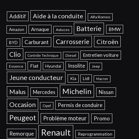
Aide à la conduite
Additif
Alfa Romeo
Batterie
Arnaque
BMW
Amazon
Astuces
Carrosserie
Citroën
Carburant
BYD
Clio
Entretien voiture
Diesel
Contrôle Technique
Insolite
Fiat
Hyundai
Essence
Jeep
Jeune conducteur
Kia
Lidl
Macron
Michelin
Malus
Mercedes
Nissan
Occasion
Permis de conduire
Opel
Peugeot
Problème moteur
Promo
Renault
Remorque
Reprogrammation