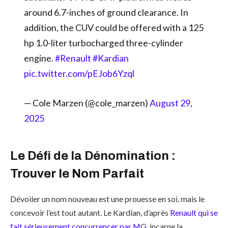
around 6.7-inches of ground clearance. In
addition, the CUV could be offered with a 125
hp 1.0-liter turbocharged three-cylinder
engine.
#Renault
#Kardian
pic.twitter.com/pEJob6Yzql
— Cole Marzen (@cole_marzen)
August 29,
2025
Le Défi de la Dénomination :
Trouver le Nom Parfait
Dévoiler un nom nouveau est une prouesse en soi, mais le
concevoir l’est tout autant. Le Kardian, d’après
Renault qui se
fait sérieusement concurrencer par MG
, incarne la