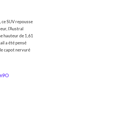
sé, ce SUV repousse
ur, l’Austral
ne hauteur de 1,61
ail a été pensé
 le capot nervuré
Dn9O