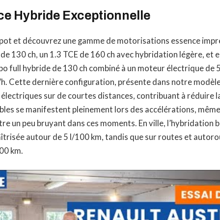
e Hybride Exceptionnelle
apot et découvrez une gamme de motorisations essence impre
 de 130 ch, un 1.3 TCE de 160 ch avec hybridation légère, et enf
bo full hybride de 130 ch combiné à un moteur électrique de 
h. Cette dernière configuration, présente dans notre modèle
électriques sur de courtes distances, contribuant à réduire
bles se manifestent pleinement lors des accélérations, même
e un peu bruyant dans ces moments. En ville, l’hybridation br
isée autour de 5 l/100 km, tandis que sur routes et autorou
100 km.