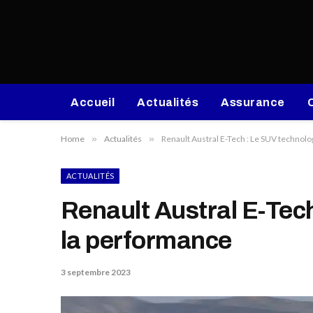
Accueil
Actualités
Assurance
Home
»
Actualités
»
Renault Austral E-Tech : Le SUV technolog
ACTUALITÉS
Renault Austral E-Tech
la performance
3 septembre 2023