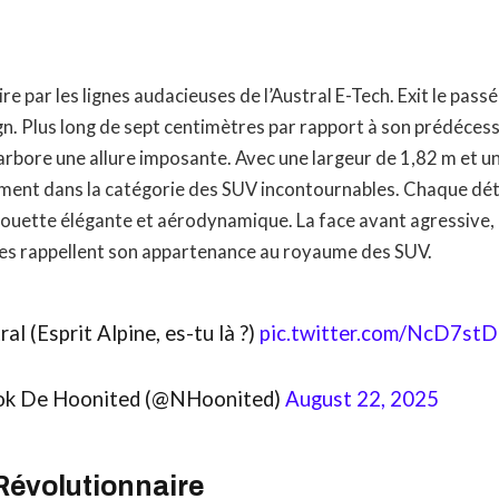
re par les lignes audacieuses de l’Austral E-Tech. Exit le pas
ign. Plus long de sept centimètres par rapport à son prédécesse
rbore une allure imposante. Avec une largeur de 1,82 m et u
rement dans la catégorie des SUV incontournables. Chaque dét
houette élégante et aérodynamique. La face avant agressive,
tées rappellent son appartenance au royaume des SUV.
al (Esprit Alpine, es-tu là ?)
pic.twitter.com/NcD7st
ok De Hoonited (@NHoonited)
August 22, 2025
 Révolutionnaire