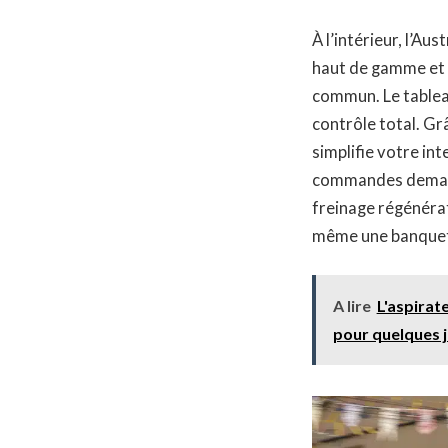
À l’intérieur, l’A
haut de gamme et l
commun. Le tableau
contrôle total. Gr
simplifie votre in
commandes demande
freinage régénérat
même une banquette
A lire
L'aspirat
pour quelques j