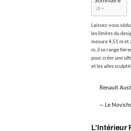
Laissez-vous sédui
les limites du des
mesure 4,51 m et a
m, il se range fiè
pour créer une sil
et les ailes sculp
Renault Austr
— Le Novich
L’Intérieur