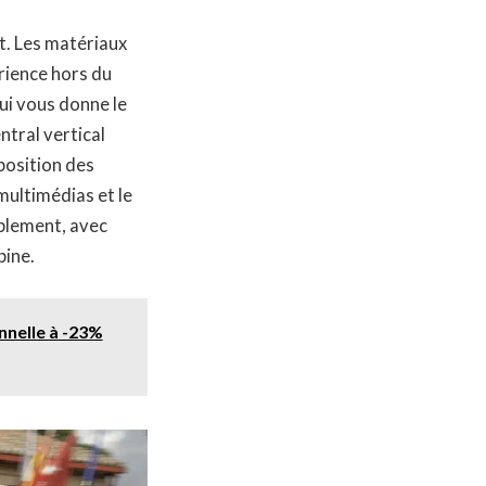
rt. Les matériaux
rience hors du
ui vous donne le
ntral vertical
position des
ultimédias et le
ablement, avec
pine.
nnelle à -23%