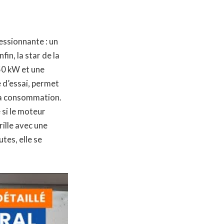
ssionnante : un
in, la star de la
50 kW et une
 d’essai, permet
 la consommation.
 si le moteur
ille avec une
tes, elle se