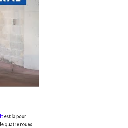
lt
est là pour
de quatre roues