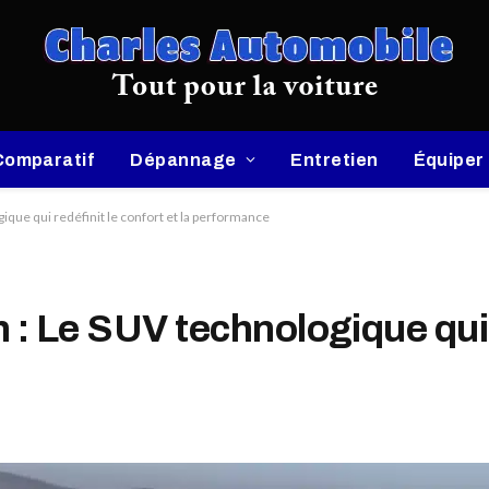
Comparatif
Dépannage
Entretien
Équiper
ique qui redéfinit le confort et la performance
 : Le SUV technologique qui r