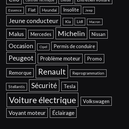
Diesel
Contrôle Technique
Insolite
Fiat
Hyundai
Essence
Jeep
Jeune conducteur
Kia
Lidl
Macron
Michelin
Malus
Mercedes
Nissan
Occasion
Permis de conduire
Opel
Peugeot
Problème moteur
Promo
Renault
Remorque
Reprogrammation
Sécurité
Tesla
Stellantis
Voiture électrique
Volkswagen
Voyant moteur
Éclairage