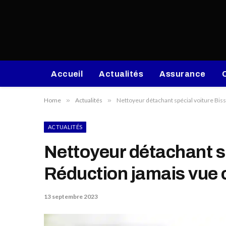
Accueil
Actualités
Assurance
Home
»
Actualités
»
Nettoyeur détachant spécial voiture Bis
ACTUALITÉS
Nettoyeur détachant sp
Réduction jamais vue 
13 septembre 2023