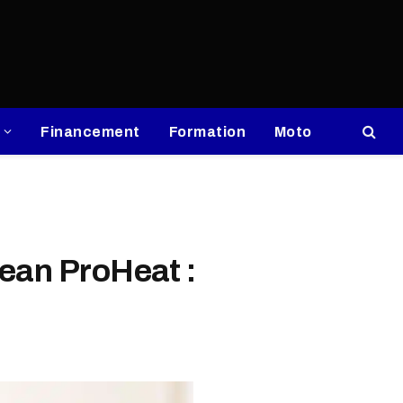
Financement
Formation
Moto
lean ProHeat :