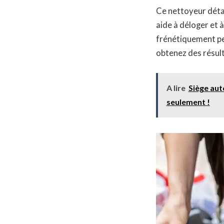
Ce nettoyeur déta
aide à déloger et 
frénétiquement pe
obtenez des résul
A lire
Siège aut
seulement !