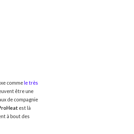
 luxe comme
le très
peuvent être une
maux de compagnie
 ProHeat
est là
ent à bout des