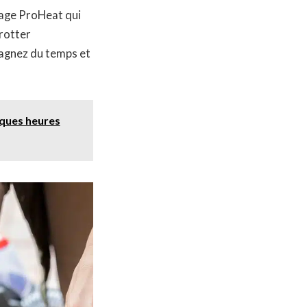
fage ProHeat qui
frotter
gagnez du temps et
lques heures