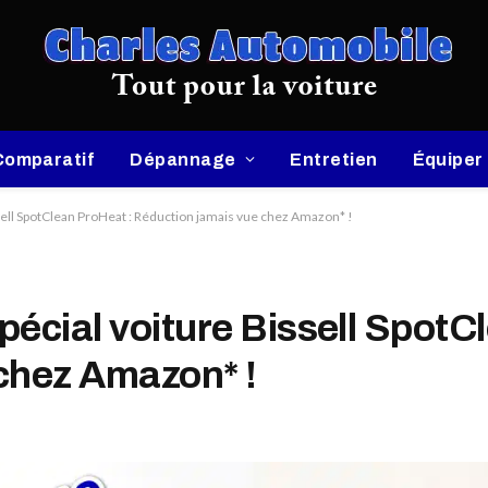
Comparatif
Dépannage
Entretien
Équiper
sell SpotClean ProHeat : Réduction jamais vue chez Amazon* !
écial voiture Bissell SpotC
chez Amazon* !