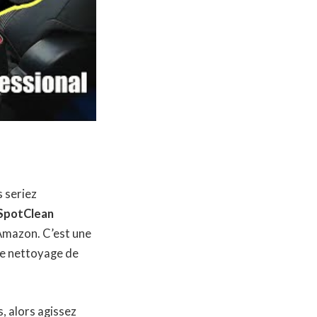
s seriez
 SpotClean
 Amazon. C’est une
le nettoyage de
, alors agissez