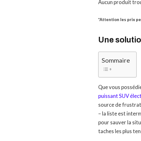
Aucun produit tro
*Attention les prix p
Une solutio
Sommaire
Que vous possédie
puissant SUV élec
source de frustra
– la liste est inte
pour sauver la sit
taches les plus te