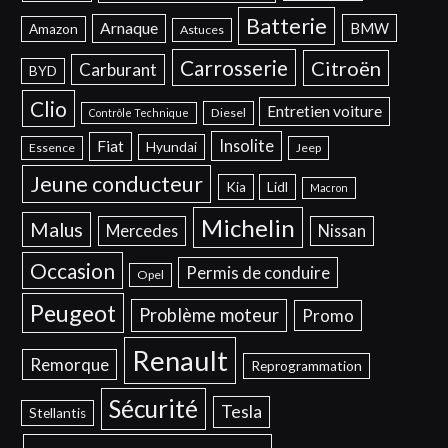
Batterie
Arnaque
BMW
Amazon
Astuces
Carrosserie
Citroën
Carburant
BYD
Clio
Entretien voiture
Diesel
Contrôle Technique
Insolite
Fiat
Hyundai
Essence
Jeep
Jeune conducteur
Kia
Lidl
Macron
Michelin
Malus
Mercedes
Nissan
Occasion
Permis de conduire
Opel
Peugeot
Problème moteur
Promo
Renault
Remorque
Reprogrammation
Sécurité
Tesla
Stellantis