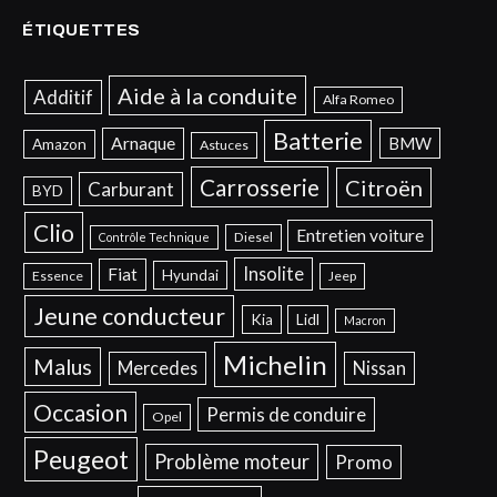
ÉTIQUETTES
Aide à la conduite
Additif
Alfa Romeo
Batterie
Arnaque
BMW
Amazon
Astuces
Carrosserie
Citroën
Carburant
BYD
Clio
Entretien voiture
Diesel
Contrôle Technique
Insolite
Fiat
Hyundai
Essence
Jeep
Jeune conducteur
Kia
Lidl
Macron
Michelin
Malus
Mercedes
Nissan
Occasion
Permis de conduire
Opel
Peugeot
Problème moteur
Promo