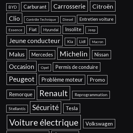
Carrosserie
Citroën
Carburant
BYD
Clio
Entretien voiture
Diesel
Contrôle Technique
Insolite
Fiat
Hyundai
Essence
Jeep
Jeune conducteur
Kia
Lidl
Macron
Michelin
Malus
Mercedes
Nissan
Occasion
Permis de conduire
Opel
Peugeot
Problème moteur
Promo
Renault
Remorque
Reprogrammation
Sécurité
Tesla
Stellantis
Voiture électrique
Volkswagen