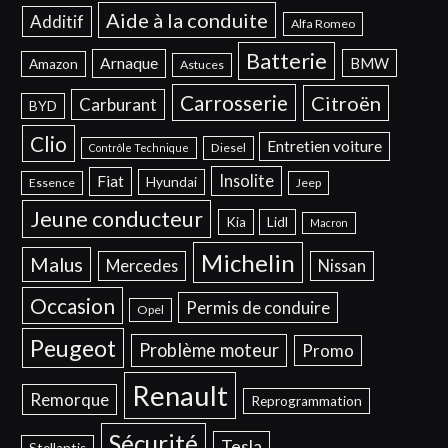
Aide à la conduite
Additif
Alfa Romeo
Batterie
Arnaque
BMW
Amazon
Astuces
Carrosserie
Citroën
Carburant
BYD
Clio
Entretien voiture
Diesel
Contrôle Technique
Insolite
Fiat
Hyundai
Essence
Jeep
Jeune conducteur
Kia
Lidl
Macron
Michelin
Malus
Mercedes
Nissan
Occasion
Permis de conduire
Opel
Peugeot
Problème moteur
Promo
Renault
Remorque
Reprogrammation
Sécurité
Tesla
Stellantis