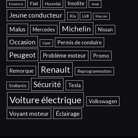
Insolite
Fiat
Hyundai
Essence
Jeep
Jeune conducteur
Kia
Lidl
Macron
Michelin
Malus
Mercedes
Nissan
Occasion
Permis de conduire
Opel
Peugeot
Problème moteur
Promo
Renault
Remorque
Reprogrammation
Sécurité
Tesla
Stellantis
Voiture électrique
Volkswagen
Voyant moteur
Éclairage