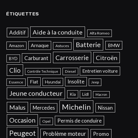
ÉTIQUETTES
Aide à la conduite
Additif
Alfa Romeo
Batterie
Arnaque
BMW
Amazon
Astuces
Carrosserie
Citroën
Carburant
BYD
Clio
Entretien voiture
Diesel
Contrôle Technique
Insolite
Fiat
Hyundai
Essence
Jeep
Jeune conducteur
Kia
Lidl
Macron
Michelin
Malus
Mercedes
Nissan
Occasion
Permis de conduire
Opel
Peugeot
Problème moteur
Promo