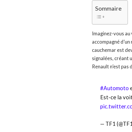
Sommaire
Imaginez-vous au v
accompagné d’un me
cauchemar est dev
signalées, créant 
Renault n’est pas d
#Automoto
e
Est-ce la voi
pic.twitter.
— TF1 (@TF