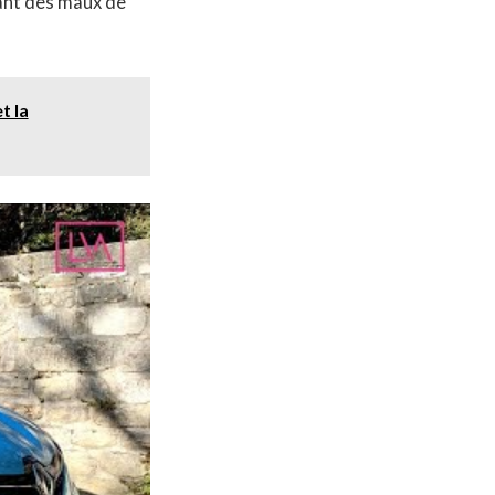
sant des maux de
t la