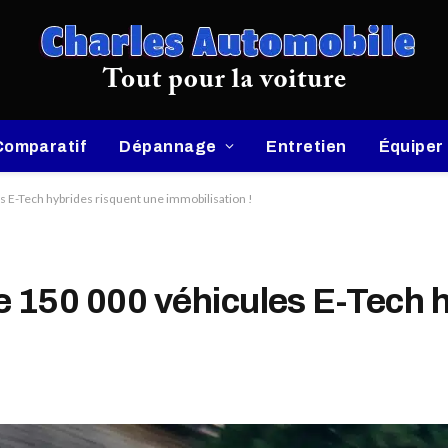
Comparatif
Dépannage
Entretien
Équiper
es E-Tech hybrides risquent une immobilisation !
de 150 000 véhicules E-Tech 