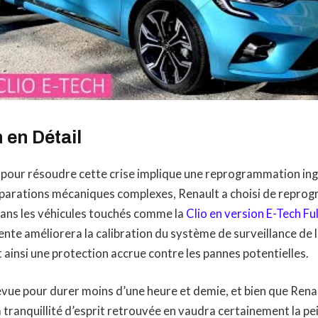
 en Détail
 pour résoudre cette crise implique une reprogrammation ing
éparations mécaniques complexes, Renault a choisi de repro
dans les véhicules touchés comme la
Clio en version E-Tech Fu
igente améliorera la calibration du système de surveillance de
t ainsi une protection accrue contre les pannes potentielles.
évue pour durer moins d’une heure et demie, et bien que Renau
a tranquillité d’esprit retrouvée en vaudra certainement la pe