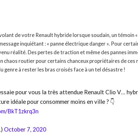
olant de votre Renault hybride lorsque soudain, un témoin « 
ssage inquiétant : « panne électrique danger ». Pour certai
enu réalité. Des pertes de traction et même des pannes immo
un chaos routier pour certains chanceux propriétaires de ces
u genre à rester les bras croisés face à un tel désastre !
ssaie pour vous la très attendue Renault Clio V… hybr
ture idéale pour consommer moins en ville ? 👇
com/BkT1zkrq3n
1)
October 7, 2020