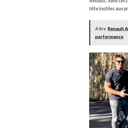
Renault. Sans cett
tête inutiles aux p
A lire
Renault A
performance