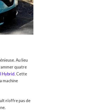
énieuse. Au lieu
grammer quatre
ll Hybrid
. Cette
 la machine
lt n’offre pas de
ine.