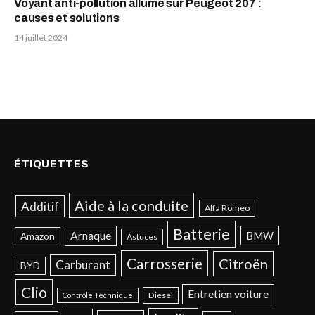
Voyant anti-pollution allumé sur Peugeot 207 :
causes et solutions
14 juillet 2024
ÉTIQUETTES
Aide à la conduite
Additif
Alfa Romeo
Batterie
Arnaque
BMW
Amazon
Astuces
Carrosserie
Citroën
Carburant
BYD
Clio
Entretien voiture
Diesel
Contrôle Technique