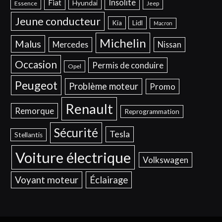
Insolite
Fiat
Hyundai
Essence
Jeep
Jeune conducteur
Kia
Lidl
Macron
Michelin
Malus
Mercedes
Nissan
Occasion
Permis de conduire
Opel
Peugeot
Problème moteur
Promo
Renault
Remorque
Reprogrammation
Sécurité
Tesla
Stellantis
Voiture électrique
Volkswagen
Voyant moteur
Éclairage