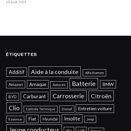
28 août 2023
ÉTIQUETTES
Aide à la conduite
Additif
Alfa Romeo
Batterie
Arnaque
BMW
Amazon
Astuces
Carrosserie
Citroën
Carburant
BYD
Clio
Entretien voiture
Diesel
Contrôle Technique
Insolite
Fiat
Hyundai
Essence
Jeep
Jeune conducteur
Kia
Lidl
Macron