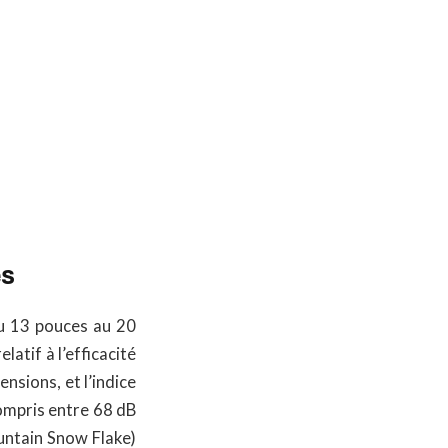
és
u 13 pouces au 20
latif à l’efficacité
nsions, et l’indice
compris entre 68 dB
untain Snow Flake)