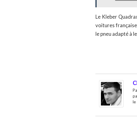
Le Kleber Quadrax
voitures française
le pneu adapté à le
C
Pa
pa
le