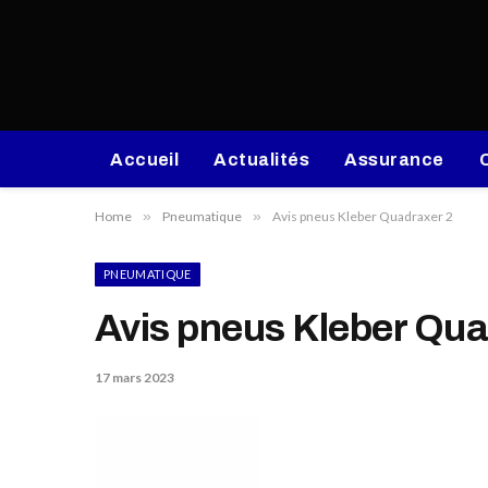
Accueil
Actualités
Assurance
Home
»
Pneumatique
»
Avis pneus Kleber Quadraxer 2
PNEUMATIQUE
Avis pneus Kleber Qua
17 mars 2023