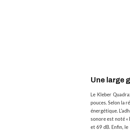
Une large 
Le Kleber Quadrax
pouces. Selon la ré
énergétique. L’adh
sonore est noté « 
et 69 dB. Enfin, 