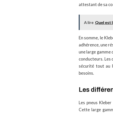
attestant de sa c
A lire
Quel est 
En somme, le Kleb
adhérence, une rés
une large gamme de
conducteurs. Les c
sécurité tout au
besoins.
Les différe
Les pneus Kleber 
Cette large gamm