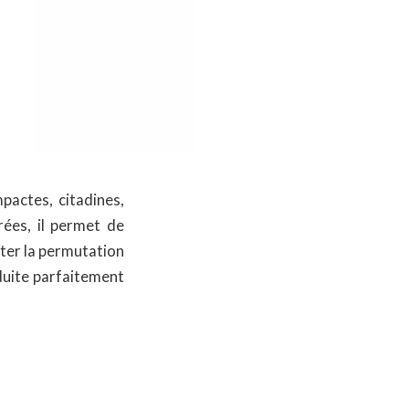
actes, citadines,
rées, il permet de
iter la permutation
duite parfaitement