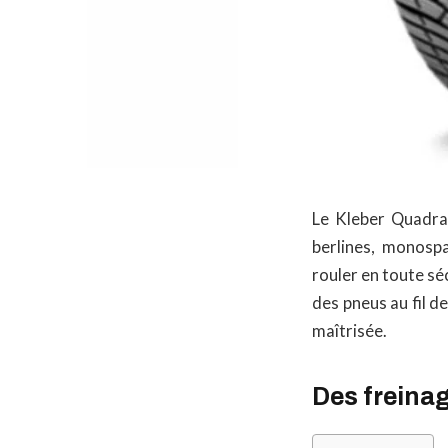
Le Kleber Quadrax
berlines, monospa
rouler en toute sé
des pneus au fil 
maîtrisée.
Des freina