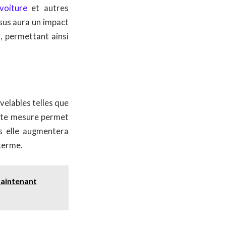
voiture
et autres
sus aura un impact
, permettant ainsi
elables telles que
Cette mesure permet
s elle augmentera
terme.
maintenant