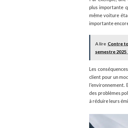
plus importante q
même voiture était
importante encore 
A lire
Contre to
semestre 2025 
Les conséquences p
client pour un mod
l’environnement. E
des problèmes pol
à réduire leurs émi