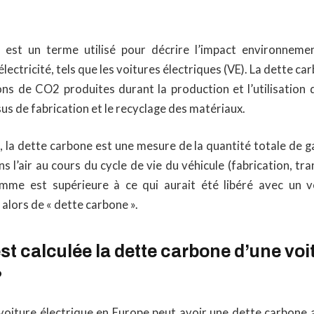
 est un terme utilisé pour décrire l’impact environnemen
électricité, tels que les voitures électriques (VE). La dette c
ns de CO2 produites durant la production et l’utilisation d
us de fabrication et le recyclage des matériaux.
 la dette carbone est une mesure de la quantité totale de g
ns l’air au cours du cycle de vie du véhicule (fabrication, tra
mme est supérieure à ce qui aurait été libéré avec un v
 alors de « dette carbone ».
 calculée la dette carbone d’une voi
?
voiture électrique en Europe peut avoir une dette carbone a