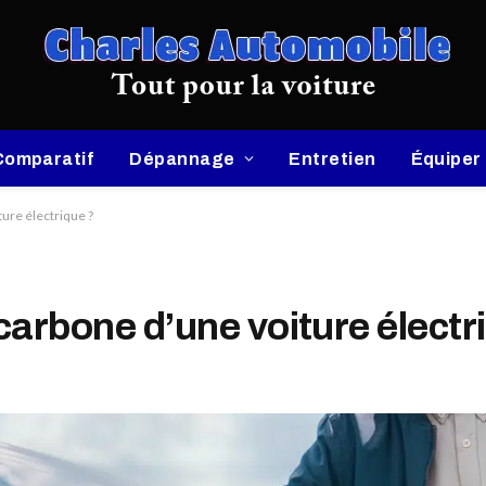
Comparatif
Dépannage
Entretien
Équiper
ture électrique ?
 carbone d’une voiture électr