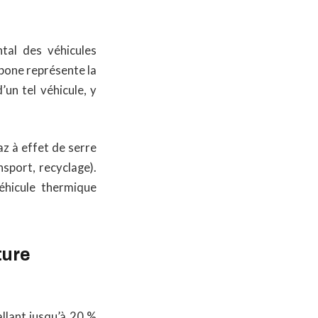
tal des véhicules
arbone représente la
’un tel véhicule, y
az à effet de serre
nsport, recyclage).
éhicule thermique
ture
llant jusqu’à 20 %