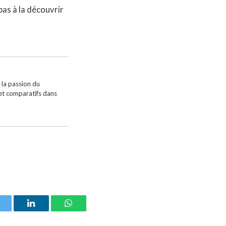
pas à la découvrir
 la passion du
 et comparatifs dans
witter
LinkedIn
WhatsApp