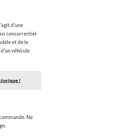
’agit d’une
us concurrentiel
dèle et de le
d’un véhicule
storique !
la commande. Ne
gn.