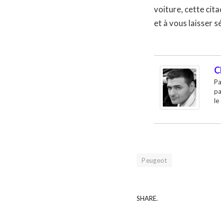
voiture, cette cit
et à vous laisser 
C
Pa
pa
le
Peugeot
SHARE.