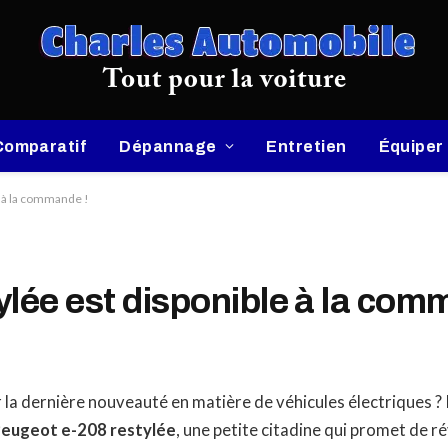
Comparatif
Dépannage
Entretien
Équiper
e à la commande !
lée est disponible à la com
 la dernière nouveauté en matière de véhicules électriques 
eugeot e-208 restylée
, une petite citadine qui promet de r