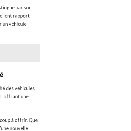
stingue par son
ellent rapport
r un véhicule
hé
ché des véhicules
s, offrant une
coup à offrir. Que
’une nouvelle