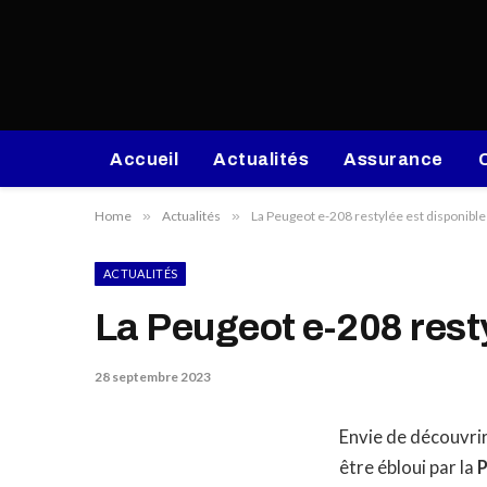
Accueil
Actualités
Assurance
Home
»
Actualités
»
La Peugeot e-208 restylée est disponibl
ACTUALITÉS
La Peugeot e-208 resty
28 septembre 2023
Envie de découvrir
être ébloui par la
P