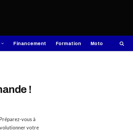
Financement
Formation
Moto
mande !
? Préparez-vous à
évolutionner votre