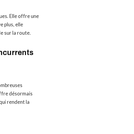
es. Elle offre une
 plus, elle
e sur la route.
ncurrents
ombreuses
offre désormais
qui rendent la