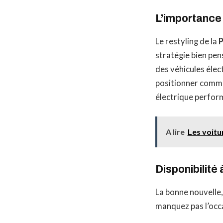
L’importance 
Le restyling de la
P
stratégie bien pe
des véhicules élec
positionner comme
électrique perform
A lire
Les voitu
Disponibilit
La bonne nouvelle,
manquez pas l’occa