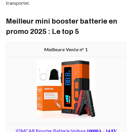
transporter.
Meilleur mini booster batterie en
promo 2025 : Le top 5
1
JDMCAR Booster Batterie Voiture 𝟏𝟎𝟎𝟎𝟎𝐀 - 𝟏𝟒.𝟖𝐕