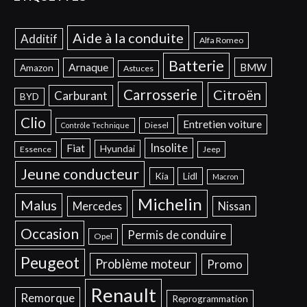
Aide à la conduite
Additif
Alfa Romeo
Batterie
Arnaque
BMW
Amazon
Astuces
Carrosserie
Citroën
Carburant
BYD
Clio
Entretien voiture
Diesel
Contrôle Technique
Insolite
Fiat
Hyundai
Essence
Jeep
Jeune conducteur
Kia
Lidl
Macron
Michelin
Malus
Mercedes
Nissan
Occasion
Permis de conduire
Opel
Peugeot
Problème moteur
Promo
Renault
Remorque
Reprogrammation