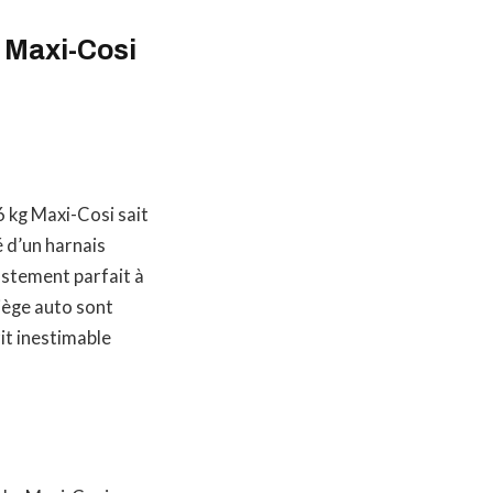
g Maxi-Cosi
36 kg Maxi-Cosi sait
 d’un harnais
justement parfait à
iège auto sont
it inestimable