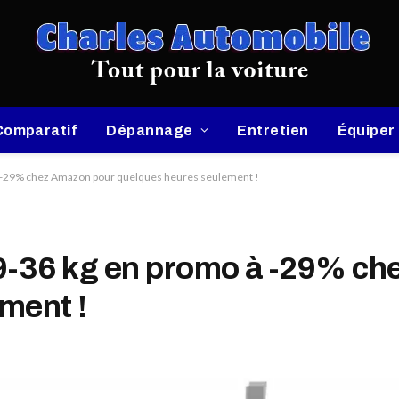
Comparatif
Dépannage
Entretien
Équiper
à -29% chez Amazon pour quelques heures seulement !
 9-36 kg en promo à -29% c
ment !