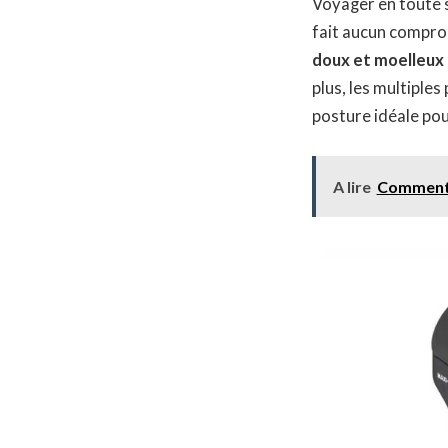
Voyager en toute s
fait aucun comprom
doux et moelleux
plus, les multiples
posture idéale po
A lire
Comment s