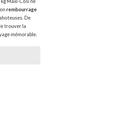
6 kg Maxi-Cosi ne
Son
rembourrage
cahoteuses. De
de trouver la
voyage mémorable.