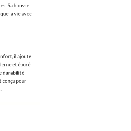
les. Sa housse
que la vie avec
nfort, il ajoute
derne et épuré
ne
durabilité
st conçu pour
.