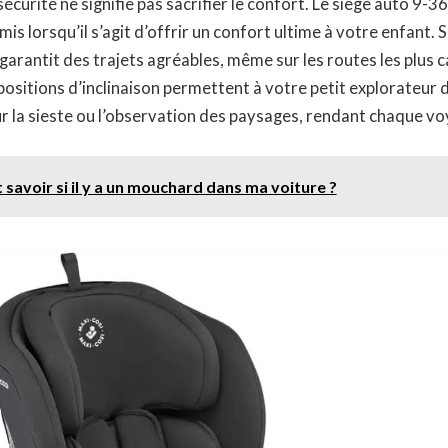
écurité ne signifie pas sacrifier le confort. Le siège auto 9-3
is lorsqu’il s’agit d’offrir un confort ultime à votre enfant. 
garantit des trajets agréables, même sur les routes les plus 
 positions d’inclinaison permettent à votre petit explorateur 
ur la sieste ou l’observation des paysages, rendant chaque 
avoir si il y a un mouchard dans ma voiture ?