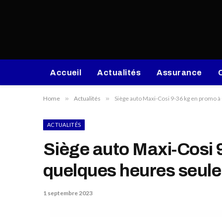
Accueil
Actualités
Assurance
Home
»
Actualités
»
Siège auto Maxi-Cosi 9-36 kg en promo 
ACTUALITÉS
Siège auto Maxi-Cosi
quelques heures seule
1 septembre 2023