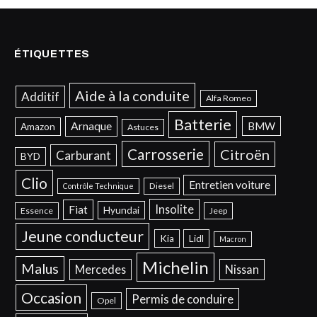
ÉTIQUETTES
Aide à la conduite
Additif
Alfa Romeo
Batterie
Arnaque
BMW
Amazon
Astuces
Carrosserie
Citroën
Carburant
BYD
Clio
Entretien voiture
Diesel
Contrôle Technique
Insolite
Fiat
Hyundai
Essence
Jeep
Jeune conducteur
Kia
Lidl
Macron
Michelin
Malus
Mercedes
Nissan
Occasion
Permis de conduire
Opel