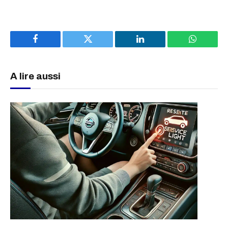
Facebook
Twitter
LinkedIn
WhatsAp
A lire aussi