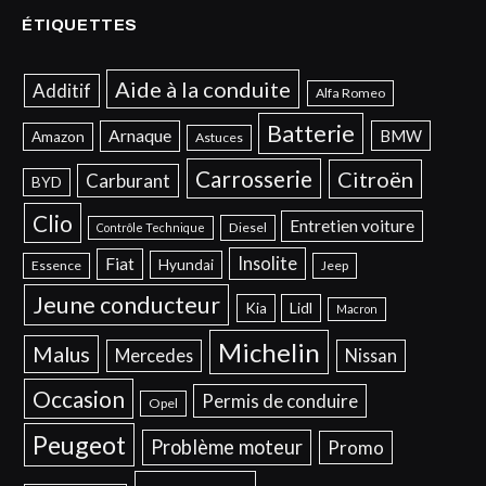
ÉTIQUETTES
Aide à la conduite
Additif
Alfa Romeo
Batterie
Arnaque
BMW
Amazon
Astuces
Carrosserie
Citroën
Carburant
BYD
Clio
Entretien voiture
Diesel
Contrôle Technique
Insolite
Fiat
Hyundai
Essence
Jeep
Jeune conducteur
Kia
Lidl
Macron
Michelin
Malus
Mercedes
Nissan
Occasion
Permis de conduire
Opel
Peugeot
Problème moteur
Promo