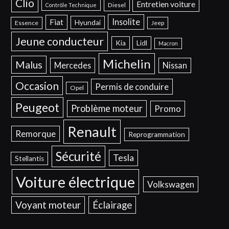
Clio
Entretien voiture
Diesel
Contrôle Technique
Insolite
Fiat
Hyundai
Essence
Jeep
Jeune conducteur
Kia
Lidl
Macron
Michelin
Malus
Mercedes
Nissan
Occasion
Permis de conduire
Opel
Peugeot
Problème moteur
Promo
Renault
Remorque
Reprogrammation
Sécurité
Tesla
Stellantis
Voiture électrique
Volkswagen
Voyant moteur
Éclairage