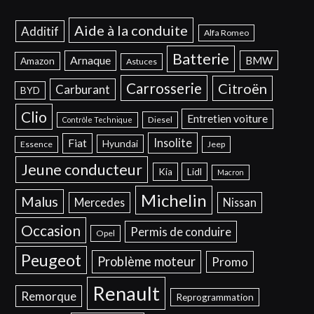
Aide à la conduite
Additif
Alfa Romeo
Batterie
Arnaque
BMW
Amazon
Astuces
Carrosserie
Citroën
Carburant
BYD
Clio
Entretien voiture
Diesel
Contrôle Technique
Insolite
Fiat
Hyundai
Essence
Jeep
Jeune conducteur
Kia
Lidl
Macron
Michelin
Malus
Mercedes
Nissan
Occasion
Permis de conduire
Opel
Peugeot
Problème moteur
Promo
Renault
Remorque
Reprogrammation