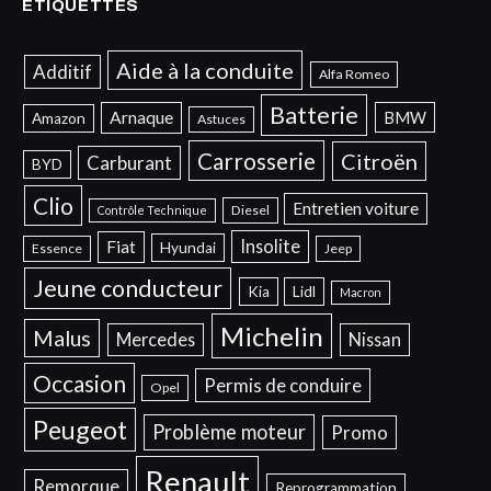
ÉTIQUETTES
Aide à la conduite
Additif
Alfa Romeo
Batterie
Arnaque
BMW
Amazon
Astuces
Carrosserie
Citroën
Carburant
BYD
Clio
Entretien voiture
Diesel
Contrôle Technique
Insolite
Fiat
Hyundai
Essence
Jeep
Jeune conducteur
Kia
Lidl
Macron
Michelin
Malus
Mercedes
Nissan
Occasion
Permis de conduire
Opel
Peugeot
Problème moteur
Promo
Renault
Remorque
Reprogrammation