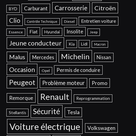
Carrosserie
Citroën
Carburant
BYD
Clio
Entretien voiture
Diesel
Contrôle Technique
Insolite
Fiat
Hyundai
Essence
Jeep
Jeune conducteur
Kia
Lidl
Macron
Michelin
Malus
Mercedes
Nissan
Occasion
Permis de conduire
Opel
Peugeot
Problème moteur
Promo
Renault
Remorque
Reprogrammation
Sécurité
Tesla
Stellantis
Voiture électrique
Volkswagen