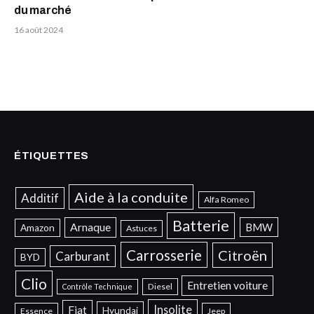
du marché
16 août 2024
ÉTIQUETTES
Aide à la conduite
Additif
Alfa Romeo
Batterie
Arnaque
BMW
Amazon
Astuces
Carrosserie
Citroën
Carburant
BYD
Clio
Entretien voiture
Diesel
Contrôle Technique
Insolite
Fiat
Hyundai
Essence
Jeep