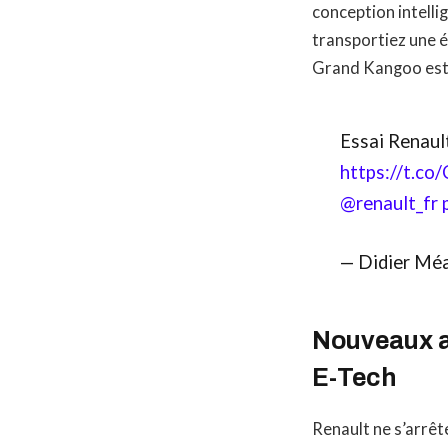
conception intelli
transportiez une é
Grand Kangoo est v
Essai Renaul
https://t.co
@renault_fr
— Didier Mé
Nouveaux ar
E-Tech
Renault ne s’arrêt