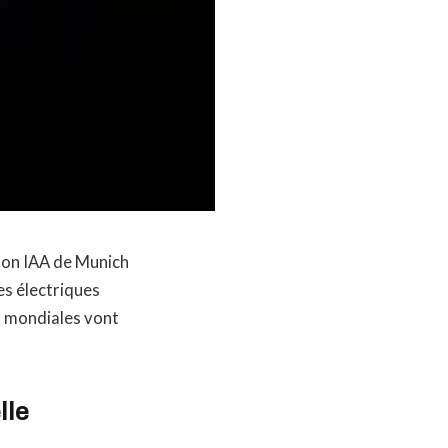
alon IAA de Munich
es électriques
s mondiales vont
lle