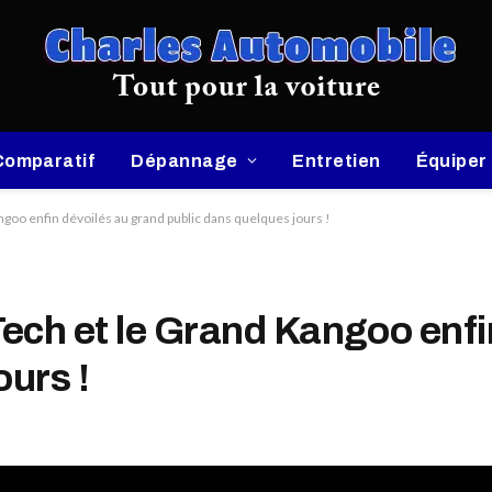
Comparatif
Dépannage
Entretien
Équiper
goo enfin dévoilés au grand public dans quelques jours !
ech et le Grand Kangoo enfi
ours !