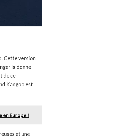
. Cette version
anger la donne
t de ce
rand Kangoo est
e en Europe !
reuses et une