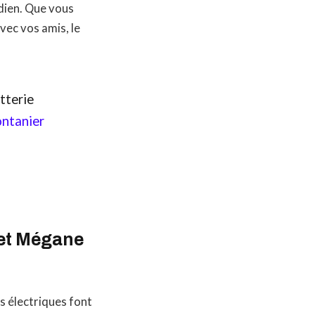
idien. Que vous
vec vos amis, le
tterie
ntanier
 et Mégane
es électriques font