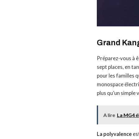
Grand Kang
Préparez-vous à ê
sept places, en ta
pour les familles 
monospace électriq
plus qu’un simple v
A lire
La MG4 él
La polyvalence
es