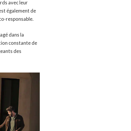
ards avec leur
est également de
éco-responsable.
agé dans la
tion constante de
geants des