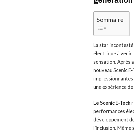
génération
Sommaire
La star incontesté
électrique à venir
sensation. Après a
nouveau Scenic E-T
impressionnantes 
une expérience de
Le Scenic E-Tech
r
performances élect
développement dura
l’inclusion. Même s