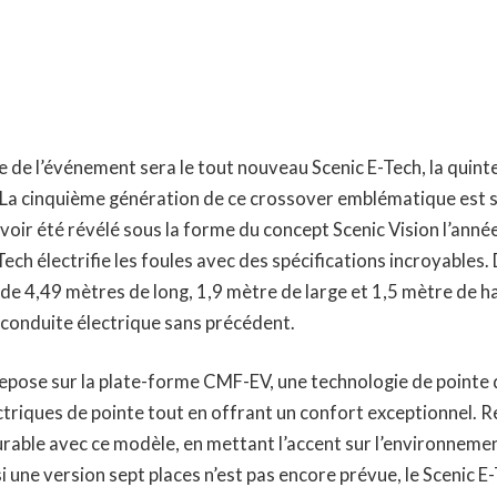
e de l’événement sera le tout nouveau Scenic E-Tech, la quint
. La cinquième génération de ce crossover emblématique est su
voir été révélé sous la forme du concept Scenic Vision l’année
ech électrifie les foules avec des spécifications incroyables
de 4,49 mètres de long, 1,9 mètre de large et 1,5 mètre de 
 conduite électrique sans précédent.
epose sur la plate-forme CMF-EV, une technologie de pointe q
riques de pointe tout en offrant un confort exceptionnel. Re
ble avec ce modèle, en mettant l’accent sur l’environnement
i une version sept places n’est pas encore prévue, le Scenic E