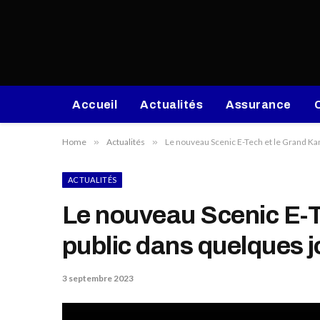
Accueil
Actualités
Assurance
Home
»
Actualités
»
Le nouveau Scenic E-Tech et le Grand Kan
ACTUALITÉS
Le nouveau Scenic E-T
public dans quelques j
3 septembre 2023