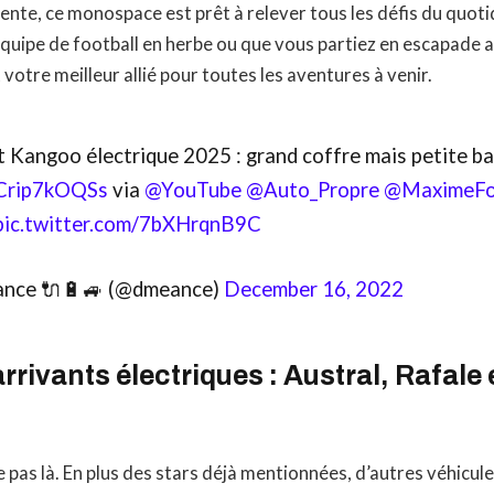
gente, ce monospace est prêt à relever tous les défis du quot
quipe de football en herbe ou que vous partiez en escapade a
otre meilleur allié pour toutes les aventures à venir.
t Kangoo électrique 2025 : grand coffre mais petite ba
/Crip7kOQSs
via
@YouTube
@Auto_Propre
@MaximeFo
pic.twitter.com/7bXHrqnB9C
ance 🔌🔋🚙 (@dmeance)
December 16, 2022
rivants électriques : Austral, Rafale
e pas là. En plus des stars déjà mentionnées, d’autres véhicul